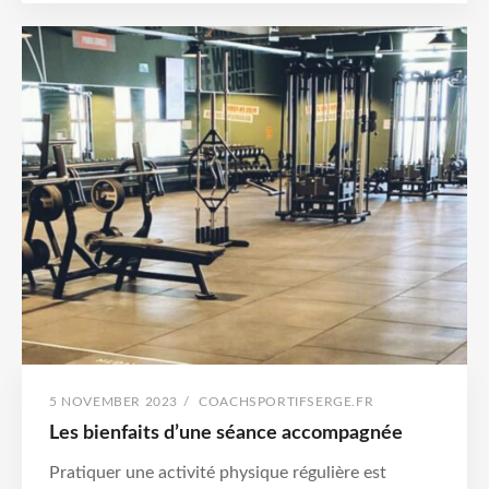
POUR
UNE
SANTÉ
OPTIMALE
POSTED
BY
5 NOVEMBER 2023
/
COACHSPORTIFSERGE.FR
ON
Les bienfaits d’une séance accompagnée
Pratiquer une activité physique régulière est