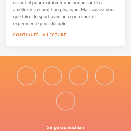
essentiel pour maintenir une bonne santé et
améliorer sa condition physique. Mais saviez-vous
que faire du sport avec un coach sportif
expérimenté peut décupler
LES
CONTINUER LA LECTURE
BIENFAITS
D’UNE
SÉANCE
ACCOMPAGNÉE
Coach
Bientôt
Approche
Les
à
la
holistique
bienfaits
Remise
domicile
mer,
pour
d’une
en
Serge Gumuchian